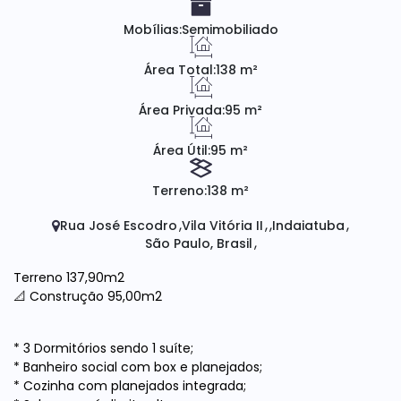
Mobílias:
Semimobiliado
Área Total:
138 m²
Área Privada:
95 m²
Área Útil:
95 m²
Terreno:
138 m²
Rua José Escodro
Vila Vitória II
Indaiatuba
São Paulo, Brasil
Terreno 137,90m2
📐 Construção 95,00m2
* ⁠3 Dormitórios sendo 1 suíte;
* Banheiro social com box e planejados;
* Cozinha com planejados integrada;