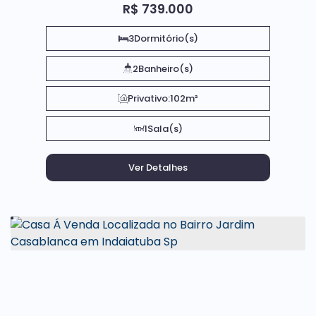
R$
739.000
3
Dormitório(s)
2
Banheiro(s)
Privativo:
102m²
1
Sala(s)