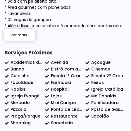
* Sala com pé direito alto;
* Área gourmet com planejados;
* Lavanderia;
* 02 vagas de garagem;
* Além disso, a casa inteira é preparada com pontos para
ar condicionado e energia fotovoltaica !
Ver mais...
* Possuindo também o sistema Casa Inteligente !
Serviços Próximos
🏡 O imóvel conta com uma excelente localização situada
ao lado do centro, próximo a Padaria Gianini,
Academias de ginástica
Avenida
Açougue
Supermercado Grupo Montekali (Antigo Paulistão),
Banco
Bistrô com adega
Cinemas
Cursinho
Escola 1º Grau
Escola 2º Grau
Posto Cidadão, Hospital Oliveira Camargo, Hospital Dia e
Faculdade
Farmácia
Feiras
Campo Primavera! Além de conter bares, farmácias e
Habibs
Hospital
Igreja Católica
escolas nas proximidades.
Igreja Evangélica
Lojas
Mc Donalds
Mercado
Mini Campo
Panificadora
Pizzaria
Ponto de circular
Posto de Gasolina
Praça/Parque
Restaurante
Sacolão
Shopping
Sorveteria