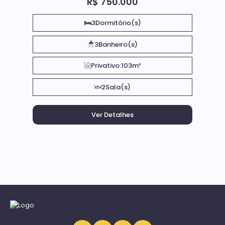
R$
750.000
3
Dormitório(s)
3
Banheiro(s)
Privativo:
103m²
2
Sala(s)