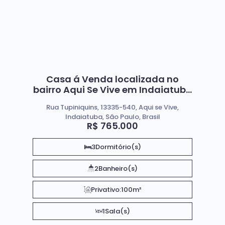
Casa á Venda localizada no
bairro Aqui Se Vive em Indaiatuba
SP
Rua Tupiniquins, 13335-540, Aqui se Vive,
Indaiatuba, São Paulo, Brasil
R$
765.000
3
Dormitório(s)
2
Banheiro(s)
Privativo:
100m²
1
Sala(s)