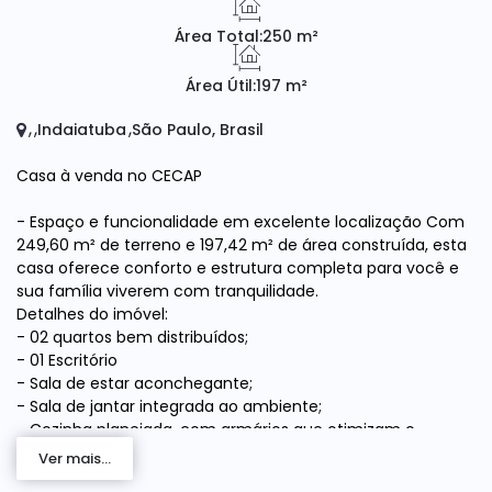
Área Total:
250 m²
Área Útil:
197 m²
Indaiatuba
São Paulo, Brasil
Casa à venda no CECAP
- Espaço e funcionalidade em excelente localização Com
249,60 m² de terreno e 197,42 m² de área construída, esta
casa oferece conforto e estrutura completa para você e
sua família viverem com tranquilidade.
Detalhes do imóvel:
- 02 quartos bem distribuídos;
- 01 Escritório
- Sala de estar aconchegante;
- Sala de jantar integrada ao ambiente;
- Cozinha planejada, com armários que otimizam o
espaço e facilitam o dia a dia;
Ver mais...
- 01 banheiro social funcional e bem ventilado;