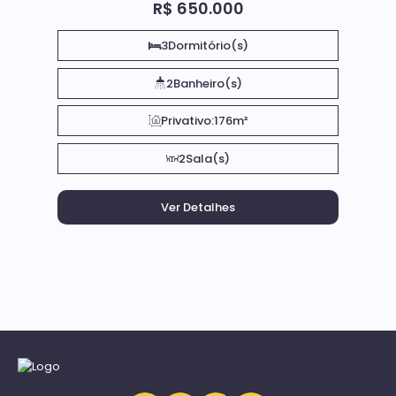
R$
650.000
3
Dormitório(s)
2
Banheiro(s)
Privativo:
176m²
2
Sala(s)