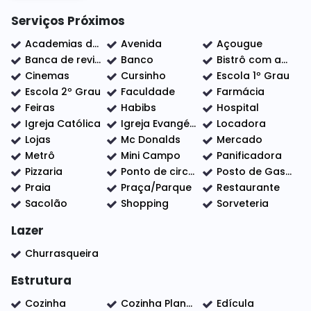
- Edícula nos fundos
- Área de serviço coberta;
Serviços Próximos
- Churrasqueira, perfeita para momentos de lazer e
Academias de ginástica
Avenida
Açougue
confraternização;
Banca de revistas
Banco
Bistrô com adega
- Garagem coberta para até 3 veículos.
Cinemas
Cursinho
Escola 1º Grau
Agende sua visita e venha conhecer esta excelente opção
Escola 2º Grau
Faculdade
Farmácia
de casa térrea no CECAP.
Feiras
Habibs
Hospital
Igreja Católica
Igreja Evangélica
Locadora
Lojas
Mc Donalds
Mercado
Metrô
Mini Campo
Panificadora
Pizzaria
Ponto de circular
Posto de Gasolina
Praia
Praça/Parque
Restaurante
Sacolão
Shopping
Sorveteria
Lazer
Churrasqueira
Estrutura
Cozinha
Cozinha Planejada
Edícula