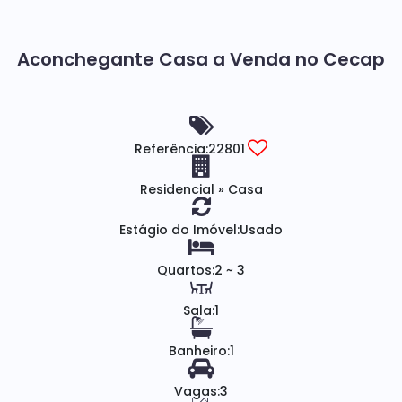
Aconchegante Casa a Venda no Cecap
Referência:
22801
Residencial
»
Casa
Estágio do Imóvel:
Usado
Quartos:
2 ~ 3
Sala:
1
Banheiro:
1
Vagas:
3