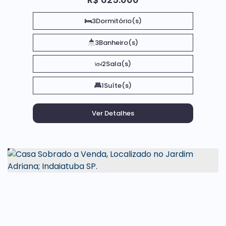
3
Dormitório(s)
3
Banheiro(s)
2
Sala(s)
1
Suíte(s)