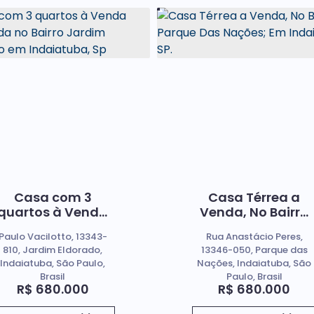
Casa com 3
Casa Térrea a
quartos à Venda
Venda, No Bairro
localizada no
Parque Das
Paulo Vacilotto, 13343-
Rua Anastácio Peres,
Bairro Jardim
Nações; Em
810, Jardim Eldorado,
13346-050, Parque das
Eldorado em
Indaiatuba SP.
Indaiatuba, São Paulo,
Nações, Indaiatuba, São
Indaiatuba, Sp
Brasil
Paulo, Brasil
R$
680.000
R$
680.000