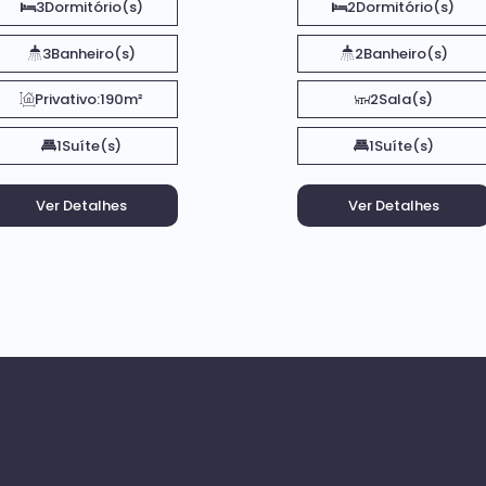
3
Dormitório(s)
2
Dormitório(s)
3
Banheiro(s)
2
Banheiro(s)
Privativo:
190m²
2
Sala(s)
1
Suíte(s)
1
Suíte(s)
Navegação
Contato