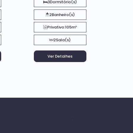
3
Dormitório(s)
2
Banheiro(s)
Privativo:
105m²
2
Sala(s)
Receba nossa
Newsletter