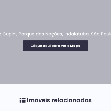
z Cupini
,
Parque das Nações
,
Indaiatuba
,
São Paul
Clique aqui para ver o
Mapa
Imóveis relacionados