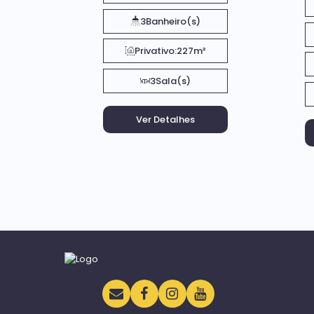
3
Banheiro(s)
Privativo:
227m²
3
Sala(s)