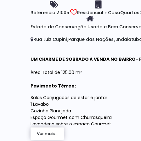
Referência:
21005
Residencial
»
Casa
Quartos:
Estado de Conservação:
Usado e Bem Conserva
Rua Luiz Cupini
Parque das Nações
Indaiatub
UM CHARME DE SOBRADO À VENDA NO BAIRRO- 
Área Total de 125,00 m²
Pavimento Térreo:
Salas Conjugadas de estar e jantar
1 Lavabo
Cozinha Planejada
Espaço Gourmet com Churrasqueira
Lavanderia sobre o espaço Gourmet
Pequeno espaço de quintal para pet
Ver mais...
Garagem Coberta para 2 Veículos