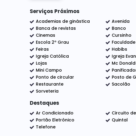
Pavimento superior :
Serviços Próximos
3 Quartos Sendo 1 suíte
Academias de ginástica
Avenida
Banheiro social
Banca de revistas
Banco
Cinemas
Cursinho
DIFERENCIAIS:
Planejados na Cozinha, Banheiros,
Escola 2º Grau
Faculdade
Espaço Gourmet com Churrasqueira
Feiras
Habibs
Portão automático com Motor
Igreja Católica
Igreja Eva
Acabamento em Gesso e Porcelanato
Lojas
Mc Donald
_______________________________________
Mini Campo
Panificado
Ponto de circular
Posto de G
A localização do Imóvel é um diferencial muito 
Restaurante
Sacolão
torno que oferece uma grande variedades de se
Assaí. Fácil acesso a Rodovia Santos Dumont.
Sorveteria
Destaques
**Aceita financiamento Bancário **
Ar Condicionado
Circuito d
Portão Eletrônico
Quintal
Agende sua Visita Já!!! Nós da Elo Forte As
Telefone
atender.