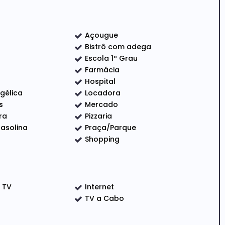
Açougue
Bistrô com adega
Escola 1º Grau
 e em 2 Quartos
Farmácia
Hospital
ngélica
Locadora
s
Mercado
________________
ra
Pizzaria
asolina
Praça/Parque
bom, pois está servido de várias Avenidas comerciais em
Shopping
rviços em geral. À 5 minutos do Polo Shopping , Sesi e
e TV
Internet
TV a Cabo
sessoria Imobiliária estamos a disposição para lhe