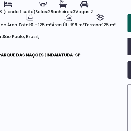
3 (sendo 1 suíte)
Salas:
2
Banheiros:
3
Vagas:
2
do.
Área Total:
0 ~ 125 m²
Área Útil:
198 m²
Terreno:
125 m²
a
São Paulo, Brasil
PARQUE DAS NAÇÕES | INDAIATUBA-SP