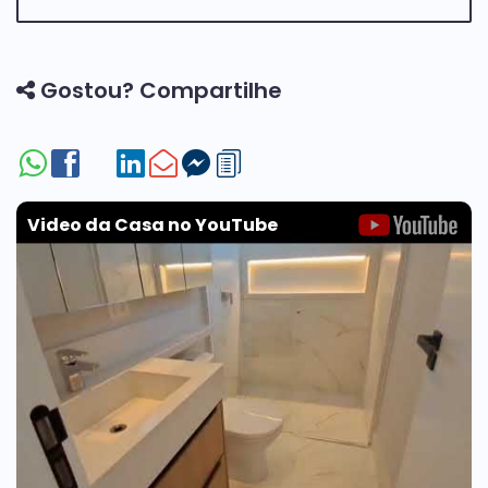
ESTRUTURA DO CONDOMÍNIO
* Portaria 24h
Gostou? Compartilhe
* ⁠Salao de festas
* ⁠academia
* ⁠quadra de tênis
* ⁠quadra society
* ⁠piscina adulto e infantil
* ⁠playground
Video da Casa no YouTube
* ⁠fiação subterrânea
LOCALIZAÇÃO: melhor localização de indaiatuba , apenas 2
minutos do parque ecológico , rodeado de comércios ,
farmácias , consultórios médicos , mercados próximos !
Agende agora mesmo sua visita, estamos á disposição
pata te atender!