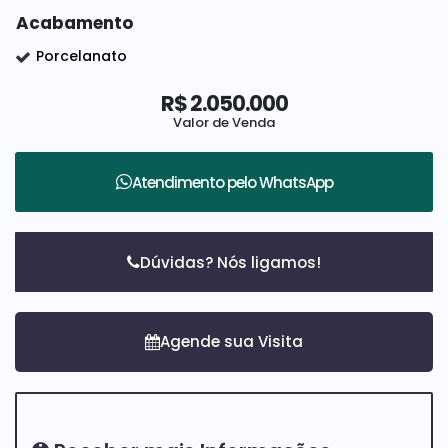
-Pia esculpidas branco prime nos banheiros
Acabamento
-Bancada da cozinha , ilha e lavabo no branco Paraná
-Bancada da área gourmet no preto negresco velvt
Porcelanato
-Bancada área de serviço no preto absoluto
-Tomada para carro elétrico
R$
2.050.000
-Vasos Roca Nexo
Valor de Venda
-Metais docol
-Tubos e conexões da marca tigre
-Tintas da marca suvinil
Atendimento pelo
WhatsApp
-Acessórios de elétrica da marca alumbra pro
-Cabos elétricos da marca cobrecom
-Infra de ar condicionado( já com cobre passado ) nas 3
Dúvidas? Nós ligamos!
suítes, sala, escritório, área gourmet
-Box e espelhos dos wc instalados
-Energia Fotovotaica com 8 placas gerando mais de 500
KW
-Iluminação da casa toda em Led respirando as cores de
cada ambiente
-Piscina em alvenaria com cascata, iluminação em LED e
hidromassagem
-Cooktop na ilha