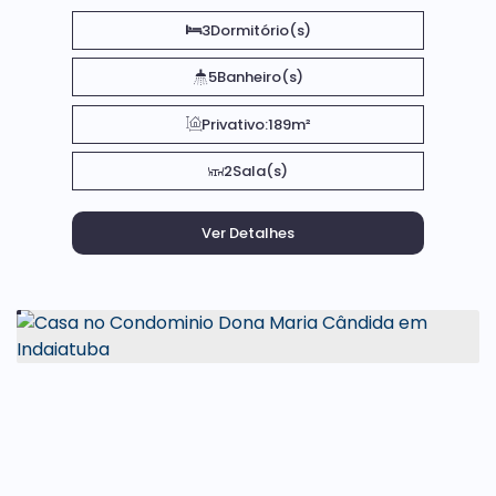
3
Dormitório(s)
5
Banheiro(s)
Privativo:
189m²
2
Sala(s)