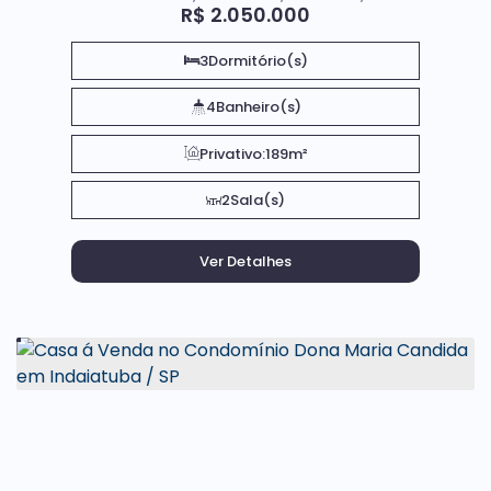
R$
2.050.000
3
Dormitório(s)
4
Banheiro(s)
Privativo:
189m²
2
Sala(s)