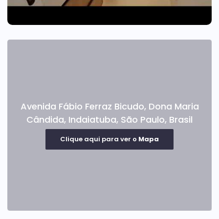
Avenida Fábio Ferraz Bicudo
,
Dona Maria
Cândida
,
Indaiatuba
,
São Paulo
,
Brasil
Clique aqui para ver o
Mapa