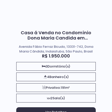
Casa á Venda no Condomínio
Dona Maria Candida em
Indaiatuba / SP
Avenida Fábio Ferraz Bicudo, 13331-742, Dona
Maria Cândida, Indaiatuba, São Paulo, Brasil
R$
1.950.000
3
Dormitório(s)
4
Banheiro(s)
Privativo:
191m²
2
Sala(s)