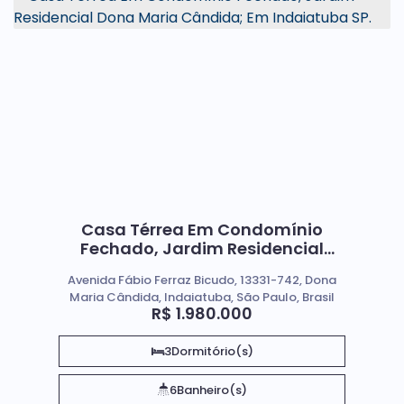
Casa Térrea Em Condomínio
Fechado, Jardim Residencial
Dona Maria Cândida; Em
Avenida Fábio Ferraz Bicudo, 13331-742, Dona
Indaiatuba SP.
Maria Cândida, Indaiatuba, São Paulo, Brasil
R$
1.980.000
3
Dormitório(s)
6
Banheiro(s)