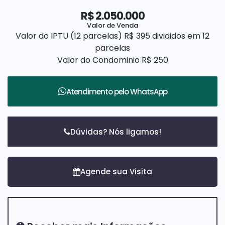
• Infraestrutura completa para ar-condicionado nos
R$
2.050.000
dormitórios, escritório, sala e área gourmet (com
Valor de Venda
dreno, disjuntores e cabeamento)
Valor do IPTU (12 parcelas)
R$
395 divididos em 12
• Porta de entrada pivotante em alumínio com
parcelas
fechadura digital touch
Valor do Condominio
R$
250
• Jardim de entrada gramado
Atendimento pelo
WhatsApp
🛁
Banheiros:
• Box em vidro temperado transparente com
acabamento em alumínio cromado
Dúvidas? Nós ligamos!
• Revestimento em porcelanato
• Esquadrias de alumínio na cor preta, tipo maxi-ar
• Gabinete
🔥
Área gourmet:
• Churrasqueira de vidro com coifa preta