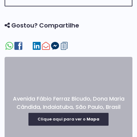
🏊
Piscina:
Gostou? Compartilhe
• Em alvenaria com pastilhas Atlas
• Cascata de parede Wave (40 cm)
📍 Viva em um dos condomínios mais desejados de
Indaiatuba!
📲 Entre em contato para mais informações e
agende sua visita!
Avenida Fábio Ferraz Bicudo
,
Dona Maria
Cândida
,
Indaiatuba
,
São Paulo
,
Brasil
Clique aqui para ver o
Mapa