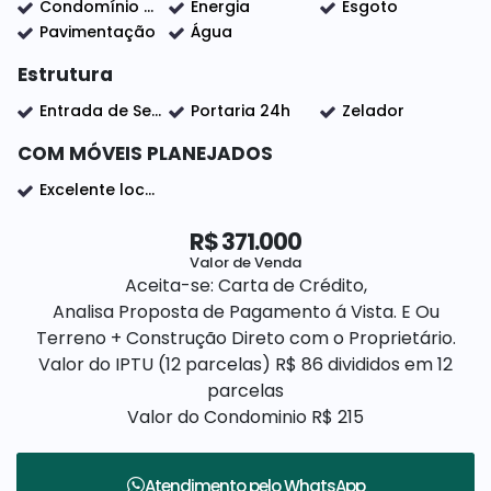
Condomínio com segurança e controle de acesso 24 horas e lazer completo, com fácil acesso as principais avenidas e centro da cidade.
Energia
Esgoto
Pavimentação
Água
Estrutura
Entrada de Serviço
Portaria 24h
Zelador
COM MÓVEIS PLANEJADOS
Excelente localização
R$
371.000
Valor de Venda
Aceita-se: Carta de Crédito,
Analisa Proposta de Pagamento á Vista. E Ou
Terreno + Construção Direto com o Proprietário.
Valor do IPTU (12 parcelas)
R$
86 divididos em 12
parcelas
Valor do Condominio
R$
215
Atendimento pelo
WhatsApp