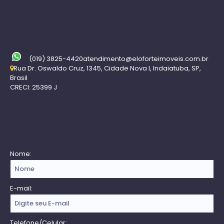
Contato
(019) 3825-4420
atendimento@eloforteimoveis.com.br
Rua Dr. Oswaldo Cruz
,
1345
,
Cidade Nova I
,
Indaiatuba
,
SP
,
Brasil
CRECI: 25399 J
Receba nossa Newsletter
Nome:
E-mail:
Telefone/Celular: