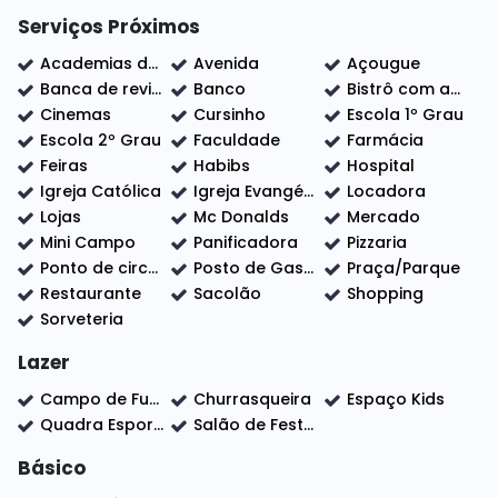
Serviços Próximos
O Condomínio Oferece muita tranquilidade e
Academias de ginástica
Avenida
Açougue
acessos rápidos para o centro comercial de
Banca de revistas
Banco
Bistrô com adega
Indaiatuba , Área de Lazer Semi Completa (não tem
Cinemas
Cursinho
Escola 1º Grau
Piscina e academia), mas em contra partida a 1
Escola 2º Grau
Faculdade
Farmácia
minutinho do condomínio está o Parque Ecológico
Feiras
Habibs
Hospital
com todos os Lazeres para todas as idades , com
Igreja Católica
Igreja Evangélica
Locadora
lindos Lagos e muito verde em torno do local, com
Lojas
Mc Donalds
Mercado
um Parque da Criança com variedades de lazer
Mini Campo
Panificadora
Pizzaria
infantil, inclusive um Tobo'Água, Pedalinhos e uma
Ponto de circular
Posto de Gasolina
Praça/Parque
Praça de Alimentação com vários lazer em torno
Restaurante
Sacolão
Shopping
também.
Sorveteria
Condomínio com Segurança e Portaria 24 hs.
Lazer
Campo de Futebol
Churrasqueira
Espaço Kids
Quadra Esportiva
Salão de Festas
Agende sua visita Já!!! Nós da Elo Forte Assessoria
Imobiliária estamos a disposição para lhe atender.
Básico