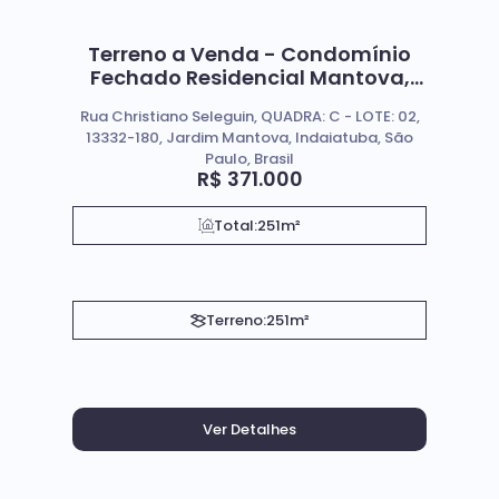
Terreno a Venda - Condomínio
Fechado Residencial Mantova,
Indaiatuba SP
Rua Christiano Seleguin, QUADRA: C - LOTE: 02,
13332-180, Jardim Mantova, Indaiatuba, São
Paulo, Brasil
R$
371.000
Total:
251m²
Terreno:
251m²