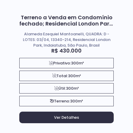
Terreno a Venda em Condomínio
fechado; Residencial London Park,
Indaiatuba SP.
Alameda Ezequiel Mantoanelli, QUADRA: D -
LOTES: 03/04, 13340-214, Residencial London
Park, Indaiatuba, São Paulo, Brasil
R$
430.000
Privativo:
300m²
Total:
300m²
Útil:
300m²
Terreno:
300m²