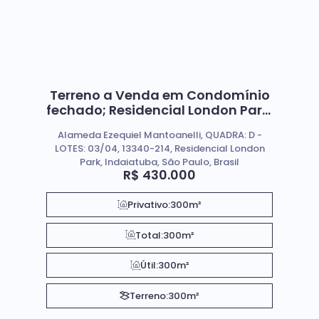
Terreno a Venda em Condomínio
fechado; Residencial London Park,
Indaiatuba SP.
Alameda Ezequiel Mantoanelli, QUADRA: D -
LOTES: 03/04, 13340-214, Residencial London
Park, Indaiatuba, São Paulo, Brasil
R$
430.000
Privativo:
300m²
Total:
300m²
Útil:
300m²
Terreno:
300m²