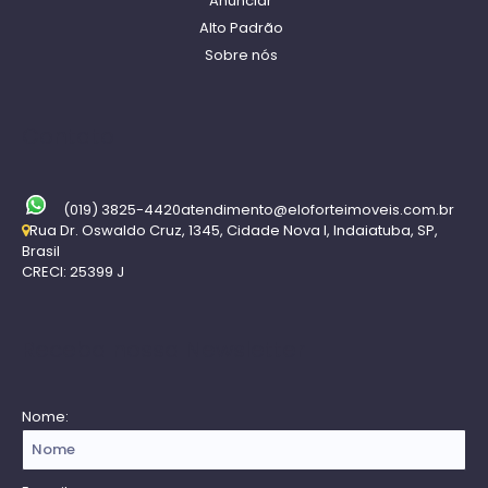
Anunciar
Alto Padrão
Sobre nós
Contato
(019) 3825-4420
atendimento@eloforteimoveis.com.br
Rua Dr. Oswaldo Cruz
,
1345
,
Cidade Nova I
,
Indaiatuba
,
SP
,
Brasil
CRECI: 25399 J
Receba nossa Newsletter
Nome: