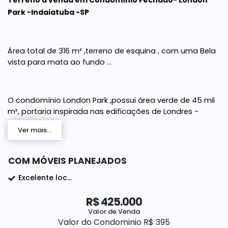
Terreno à venda em Condomínio Fechado- London
Park -Indaiatuba -SP
Área total de 316 m² ,terreno de esquina , com uma Bela
vista para mata ao fundo ...
O condomínio London Park ,possui
área verde de 45 mil
m², portaria inspirada nas edificações de Londres -
Inglaterra
Ver mais...
COM MÓVEIS PLANEJADOS
Diferenciais do condomínio:
Excelente localização
Portaria 24 h
Completa infraestrutura;
R$
425.000
Valor de Venda
Área de Lazer;
Valor do Condominio
R$
395