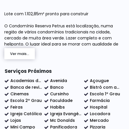
Lote com 1.102,85m² pronto para construir
O Condomínio Reserva Petrus está localização, numa
região de vários condomínios tradicionais na cidade,
cercado de muita área verde. Lazer completo e com
heliponto. O lugar ideal para se morar com qualidade de
vida, cercado pela natureza e integrado à modernidade
Ver mais...
em um ambiente seguro e com infraestrutura
diferenciada. Portaria 24hs.
Serviços Próximos
Entre em contato para agendarmos uma visita. Temos
profissionais qualificados dispostos a lhe atender durante
Academias de ginástica
Avenida
Açougue
todo o processo de compra do seu terreno!
Banca de revistas
Banco
Bistrô com adega
Cinemas
Cursinho
Escola 1º Grau
Escola 2º Grau
Faculdade
Farmácia
Feiras
Habibs
Hospital
Igreja Católica
Igreja Evangélica
Locadora
Lojas
Mc Donalds
Mercado
Mini Campo
Panificadora
Pizzaria