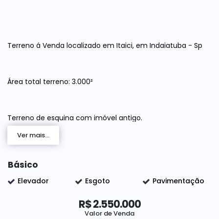
Terreno á Venda localizado em Itaici, em Indaiatuba - Sp
Área total terreno: 3.000²
Terreno de esquina com imóvel antigo.
Ver mais...
Localizado em região nobre de Indaiatuba
Básico
Elevador
Esgoto
Pavimentação
Agende agora mesmo sua visita, nós da Elo Forte Imóveis
estamos á disposição para atende-lo!
R$
2.550.000
Valor de Venda