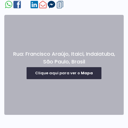
Rua: Francisco Araújo
,
Itaici
,
Indaiatuba
,
São Paulo
,
Brasil
Clique aqui para ver o
Mapa