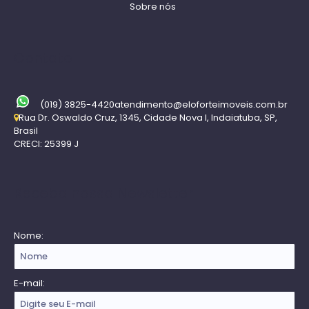
Sobre nós
Contato
(019) 3825-4420
atendimento@eloforteimoveis.com.br
Rua Dr. Oswaldo Cruz
,
1345
,
Cidade Nova I
,
Indaiatuba
,
SP
,
Brasil
CRECI: 25399 J
Receba nossa Newsletter
Nome:
E-mail: